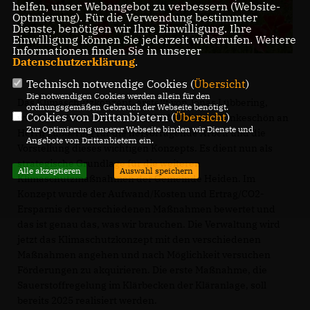
helfen, unser Webangebot zu verbessern (Website-
Optmierung). Für die Verwendung bestimmter
Dienste, benötigen wir Ihre Einwilligung. Ihre
Einwilligung können Sie jederzeit widerrufen. Weitere
Informationen finden Sie in unserer
Datenschutzerklärung
.
Technisch notwendige Cookies (
Übersicht
)
Die notwendigen Cookies werden allein für den
Das Klimaschutzkonzept, erstellt von Jonas Lübbering,
ordnungsgemäßen Gebrauch der Webseite benötigt.
Cookies von Drittanbietern (
Übersicht
)
wurde im Rat verabschiedet! Ein herzliches Dankeschön an
Zur Optimierung unserer Webseite binden wir Dienste und
Herrn Lübbering für die hervorragende Arbeit und die
Angebote von Drittanbietern ein.
Vorstellung dieses wichtigen Konzepts. Es dient nun als
strategische Grundlage für die weiteren
Alle akzeptieren
Auswahl speichern
Klimaschutzmaßnahmen der Gemeinde Heiden. Im
Konzept wurde der Aufwand/Kosten und Ertrag/CO2-
Ersparnis der verschiedenen Maßnahmen bewertet und
das ist genau das, was wir brauchen. Die Verwaltung wird
jetzt das Klimaschutzkonzept mit den verschiedenen
Maßnahmen angehen und nach Möglichkeit versuchen
Förderungen zu akquirieren. Die erste Maßnahme, die
Sauerstoffregelung im Klärbecken der Kläranlage, soll
bereits 2025 realisiert werden.